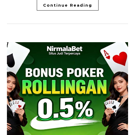
Continue Reading