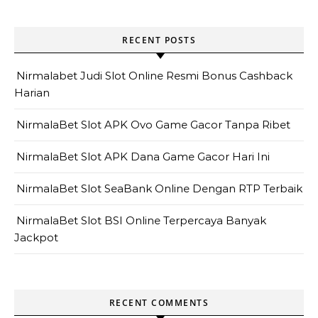
RECENT POSTS
Nirmalabet Judi Slot Online Resmi Bonus Cashback
Harian
NirmalaBet Slot APK Ovo Game Gacor Tanpa Ribet
NirmalaBet Slot APK Dana Game Gacor Hari Ini
NirmalaBet Slot SeaBank Online Dengan RTP Terbaik
NirmalaBet Slot BSI Online Terpercaya Banyak
Jackpot
RECENT COMMENTS