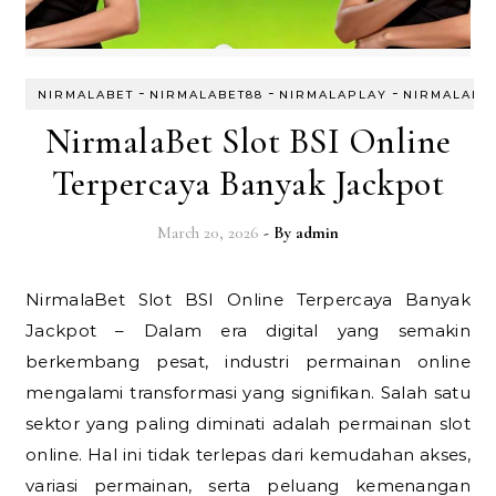
-
-
-
NIRMALABET
NIRMALABET88
NIRMALAPLAY
NIRMALAPL
NirmalaBet Slot BSI Online
Terpercaya Banyak Jackpot
March 20, 2026
- By
admin
NirmalaBet Slot BSI Online Terpercaya Banyak
Jackpot – Dalam era digital yang semakin
berkembang pesat, industri permainan online
mengalami transformasi yang signifikan. Salah satu
sektor yang paling diminati adalah permainan slot
online. Hal ini tidak terlepas dari kemudahan akses,
variasi permainan, serta peluang kemenangan