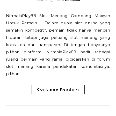
NirmalaPlay88 Slot Menang Gampang Maxwin
Untuk Pemain – Dalam dunia slot online yang
semakin kompetitif, pemain tidak hanya mencari
hiburan, tetapi juga peluang slot menang yang
konsisten dan transparan. Di tengah banyaknya
pilihan platform, NirmalaPlay88 hadir sebagai
ruang bermain yang ramai dibicarakan di forum
slot menang karena pendekatan komunitasnya,
pilihan…
Continue Reading