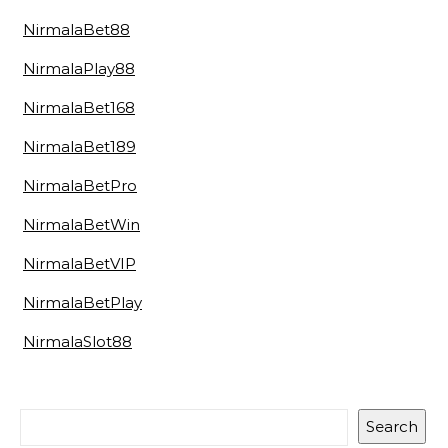
NirmalaBet88
NirmalaPlay88
NirmalaBet168
NirmalaBet189
NirmalaBetPro
NirmalaBetWin
NirmalaBetVIP
NirmalaBetPlay
NirmalaSlot88
Search