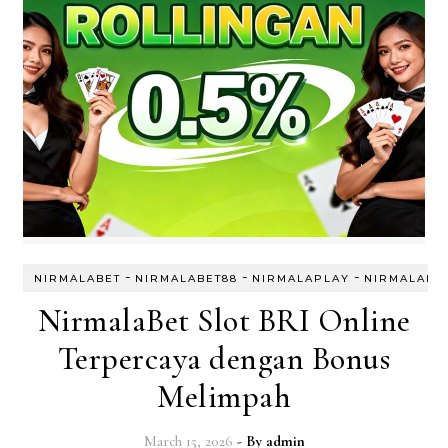
-
-
-
NIRMALABET
NIRMALABET88
NIRMALAPLAY
NIRMALAPL
NirmalaBet Slot BRI Online
Terpercaya dengan Bonus
Melimpah
March 15, 2026
- By
admin