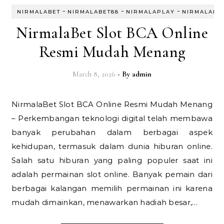
-
-
-
NIRMALABET
NIRMALABET88
NIRMALAPLAY
NIRMALAPL
NirmalaBet Slot BCA Online
Resmi Mudah Menang
March 8, 2026
- By
admin
NirmalaBet Slot BCA Online Resmi Mudah Menang
– Perkembangan teknologi digital telah membawa
banyak perubahan dalam berbagai aspek
kehidupan, termasuk dalam dunia hiburan online.
Salah satu hiburan yang paling populer saat ini
adalah permainan slot online. Banyak pemain dari
berbagai kalangan memilih permainan ini karena
mudah dimainkan, menawarkan hadiah besar,…