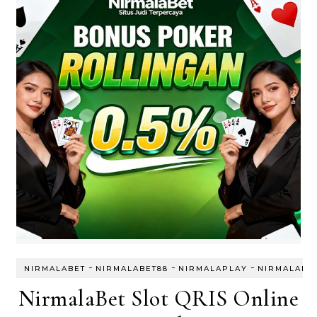
-
-
-
NIRMALABET
NIRMALABET88
NIRMALAPLAY
NIRMALAPL
NirmalaBet Slot QRIS Online