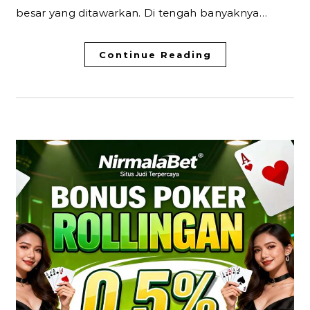
besar yang ditawarkan. Di tengah banyaknya…
Continue Reading