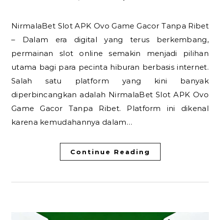
NirmalaBet Slot APK Ovo Game Gacor Tanpa Ribet
– Dalam era digital yang terus berkembang,
permainan slot online semakin menjadi pilihan
utama bagi para pecinta hiburan berbasis internet.
Salah satu platform yang kini banyak
diperbincangkan adalah NirmalaBet Slot APK Ovo
Game Gacor Tanpa Ribet. Platform ini dikenal
karena kemudahannya dalam…
Continue Reading